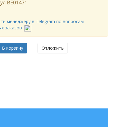
ул
BE01471
ть менеджеру в Telegram по вопросам
ых заказов
В корзину
Отложить