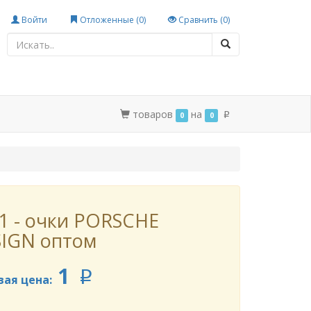
Войти
Отложенные (
0
)
Сравнить (
0
)
товаров
на
0
0
p
1 - очки PORSCHE
IGN оптом
1
p
вая цена: