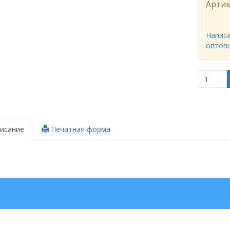
Артик
Написа
оптов
исание
Печатная форма