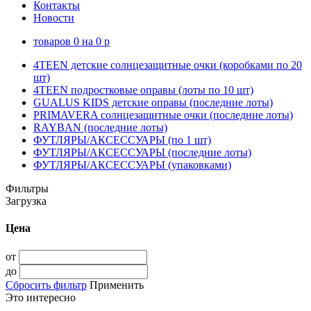
Контакты
Новости
товаров
0
на
0
p
4TEEN детские солнцезащитные очки (коробками по 20
шт)
4TEEN подростковые оправы (лоты по 10 шт)
GUALUS KIDS детские оправы (последние лоты)
PRIMAVERA солнцезащитные очки (последние лоты)
RAYBAN (последние лоты)
ФУТЛЯРЫ/АКСЕССУАРЫ (по 1 шт)
ФУТЛЯРЫ/АКСЕССУАРЫ (последние лоты)
ФУТЛЯРЫ/АКСЕССУАРЫ (упаковками)
Фильтры
Загрузка
Цена
от
до
Сбросить фильтр
Применить
Это интересно