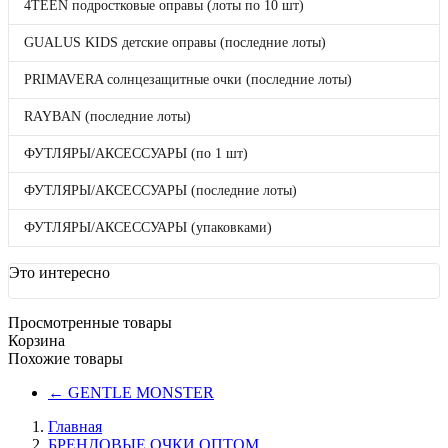
4TEEN подростковые оправы (лоты по 10 шт)
(коробками по 20 шт)
4TEEN подростковые оправы (лоты по 10
GUALUS KIDS детские оправы (последние лоты)
шт)
GUALUS KIDS детские оправы (последние
PRIMAVERA солнцезащитные очки (последние лоты)
лоты)
PRIMAVERA солнцезащитные очки
RAYBAN (последние лоты)
(последние лоты)
RAYBAN (последние лоты)
ФУТЛЯРЫ/АКСЕССУАРЫ (по 1 шт)
ФУТЛЯРЫ/АКСЕССУАРЫ (по 1 шт)
ФУТЛЯРЫ/АКСЕССУАРЫ (последние
ФУТЛЯРЫ/АКСЕССУАРЫ (последние лоты)
лоты)
ФУТЛЯРЫ/АКСЕССУАРЫ (упаковками)
ФУТЛЯРЫ/АКСЕССУАРЫ (упаковками)
Бренды
Отложенные товары
Прайс-лист
Это интересно
4TEEN детские солнцезащитные очки (коробками
по 20 шт)
Просмотренные товары
Корзина
Похожие товары
4TEEN подростковые оправы (лоты по 10 шт)
←
GENTLE MONSTER
GUALUS KIDS детские оправы (последние лоты)
Главная
БРЕНДОВЫЕ ОЧКИ ОПТОМ