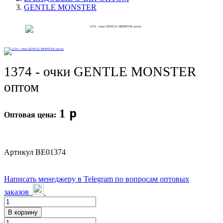
PRIMAVERA солнцезащитные очки (последние
GENTLE MONSTER
лоты)
RAYBAN (последние лоты)
ФУТЛЯРЫ/АКСЕССУАРЫ (по 1 шт)
1374 - очки GENTLE MONSTER
ФУТЛЯРЫ/АКСЕССУАРЫ (последние лоты)
оптом
ФУТЛЯРЫ/АКСЕССУАРЫ (упаковками)
p
1
Контакты
Оптовая цена:
Новости
Артикул
BE01374
Написать менеджеру в Telegram по вопросам оптовых
заказов
В корзину