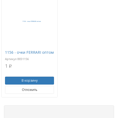
1156 - очки FERRARI оптом
Артикул
BE01156
1
p
В корзину
Отложить
.
.