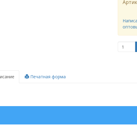
Артик
Написа
оптов
исание
Печатная форма