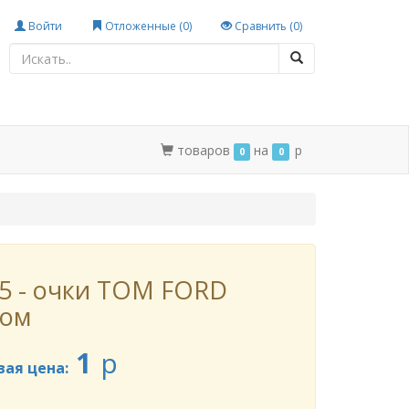
Войти
Отложенные (
0
)
Сравнить (
0
)
товаров
на
p
0
0
5 - очки TOM FORD
том
1
p
вая цена: