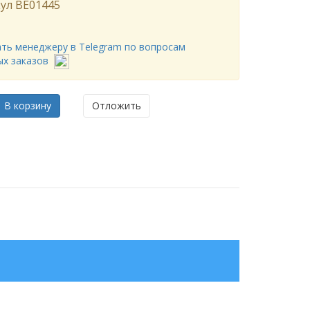
ул
BE01445
ть менеджеру в Telegram по вопросам
ых заказов
В корзину
Отложить