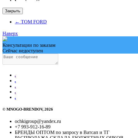
Закрыть
←
TOM FORD
Наверх
Консультации по заказам
Сейчас недоступен
.
.
.
.
.
©
MNOGO-BRENDOV
, 2026
ochkigroup@yandex.ru
+7 993-912-16-89
БРЕНДЫ ОПТОМ по запросу в Ватсап и ТГ
РАСПРОДАЖА СКЛАДА БЮДЖЕТНЫХ ОЧКОВ