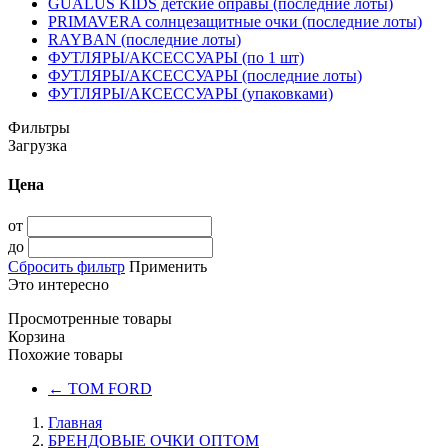
GUALUS KIDS детские оправы (последние лоты)
PRIMAVERA солнцезащитные очки (последние лоты)
RAYBAN (последние лоты)
ФУТЛЯРЫ/АКСЕССУАРЫ (по 1 шт)
ФУТЛЯРЫ/АКСЕССУАРЫ (последние лоты)
ФУТЛЯРЫ/АКСЕССУАРЫ (упаковками)
Фильтры
Загрузка
Цена
от
до
Сбросить фильтр
Применить
Это интересно
Просмотренные товары
Корзина
Похожие товары
←
TOM FORD
Главная
БРЕНДОВЫЕ ОЧКИ ОПТОМ