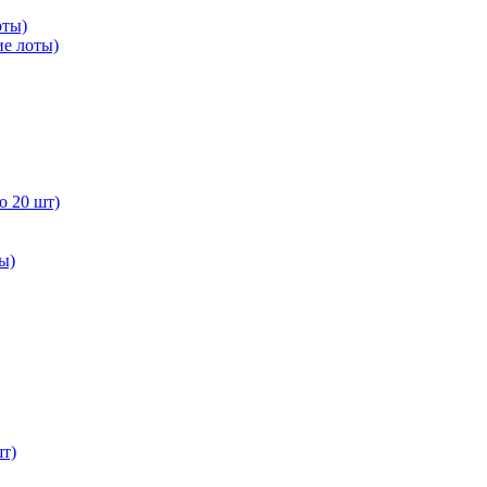
оты)
е лоты)
о 20 шт)
ы)
т)