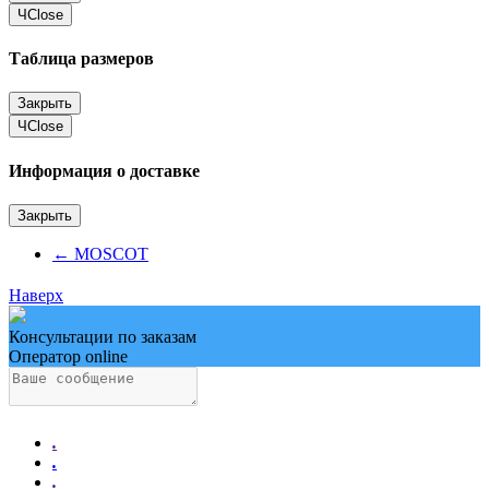
Ч
Close
Таблица размеров
Закрыть
Ч
Close
Информация о доставке
Закрыть
←
MOSCOT
Наверх
Консультации по заказам
Оператор online
.
.
.