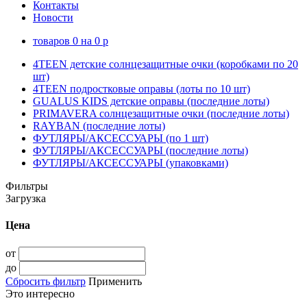
Контакты
Новости
товаров
0
на
0
p
4TEEN детские солнцезащитные очки (коробками по 20
шт)
4TEEN подростковые оправы (лоты по 10 шт)
GUALUS KIDS детские оправы (последние лоты)
PRIMAVERA солнцезащитные очки (последние лоты)
RAYBAN (последние лоты)
ФУТЛЯРЫ/АКСЕССУАРЫ (по 1 шт)
ФУТЛЯРЫ/АКСЕССУАРЫ (последние лоты)
ФУТЛЯРЫ/АКСЕССУАРЫ (упаковками)
Фильтры
Загрузка
Цена
от
до
Сбросить фильтр
Применить
Это интересно