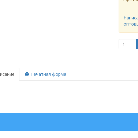
Написа
оптов
исание
Печатная форма