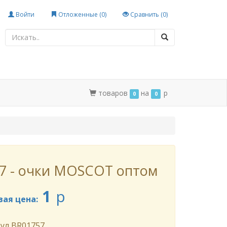
Войти
Отложенные (
0
)
Сравнить (
0
)
товаров
на
p
0
0
7 - очки MOSCOT оптом
1
p
вая цена:
ул
BR01757