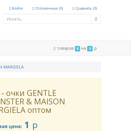
Войти
Отложенные (
0
)
Сравнить (
0
)
товаров
на
p
0
0
N MARGIELA
 - очки GENTLE
NSTER & MAISON
RGIELA оптом
1
p
вая цена: