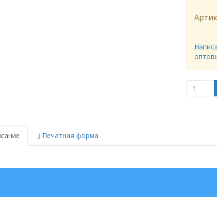
Артик
Написа
оптов
сание
Печатная форма