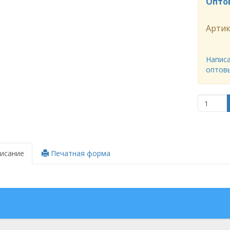
Опто
Артик
Написа
оптов
исание
Печатная форма