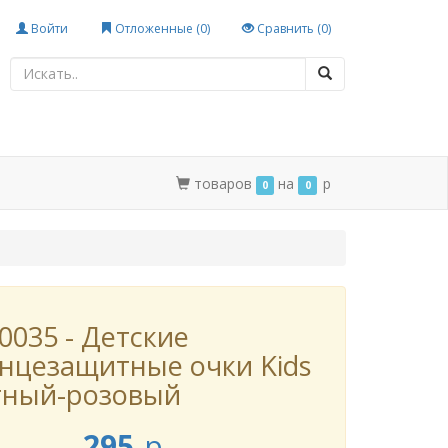
Войти
Отложенные (
0
)
Сравнить (
0
)
товаров
на
p
0
0
0035 - Детские
нцезащитные очки Kids
тный-розовый
295
p