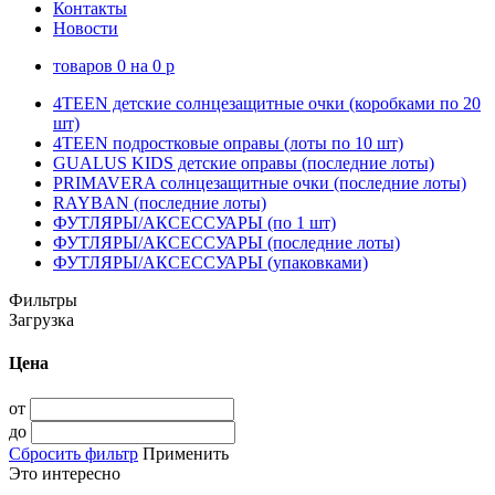
Контакты
Новости
товаров
0
на
0
p
4TEEN детские солнцезащитные очки (коробками по 20
шт)
4TEEN подростковые оправы (лоты по 10 шт)
GUALUS KIDS детские оправы (последние лоты)
PRIMAVERA солнцезащитные очки (последние лоты)
RAYBAN (последние лоты)
ФУТЛЯРЫ/АКСЕССУАРЫ (по 1 шт)
ФУТЛЯРЫ/АКСЕССУАРЫ (последние лоты)
ФУТЛЯРЫ/АКСЕССУАРЫ (упаковками)
Фильтры
Загрузка
Цена
от
до
Сбросить фильтр
Применить
Это интересно