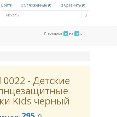
Войти
Отложенные (
0
)
Сравнить (
0
)
товаров
на
p
0
0
10022 - Детские
лнцезащитные
ки Kids черный
295
p