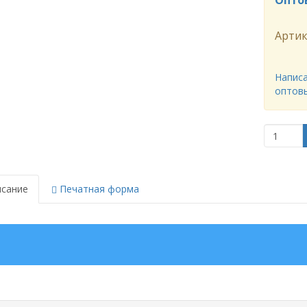
Опто
Артик
Написа
оптов
сание
Печатная форма