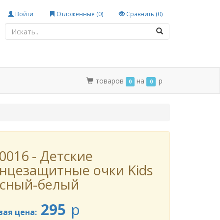
Войти
Отложенные (
0
)
Сравнить (
0
)
товаров
на
p
0
0
0016 - Детские
нцезащитные очки Kids
асный-белый
295
p
вая цена: