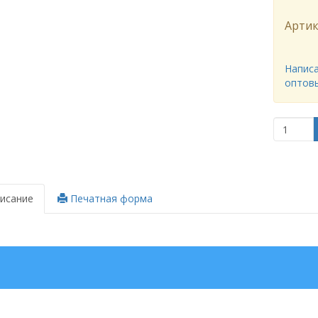
Артик
Написа
оптов
исание
Печатная форма