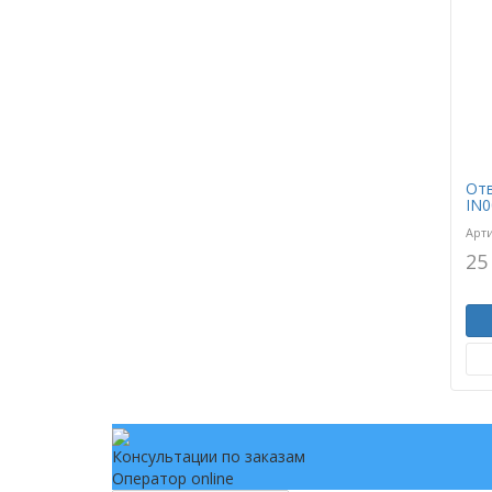
Отв
IN0
Арт
25
Консультации по заказам
Оператор online