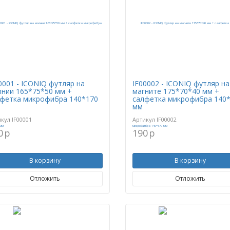
0001 - ICONIQ футляр на
IF00002 - ICONIQ футляр на
нии 165*75*50 мм +
магните 175*70*40 мм +
фетка микрофибра 140*170
салфетка микрофибра 140
мм
икул
IF00001
Артикул
IF00002
0
p
190
p
В корзину
В корзину
Отложить
Отложить