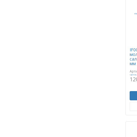
IF0
мол
сал
мм
Арт
12