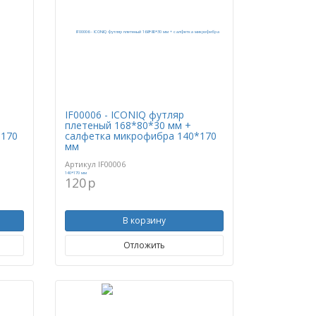
IF00006 - ICONIQ футляр
плетеный 168*80*30 мм +
*170
салфетка микрофибра 140*170
мм
Артикул
IF00006
120
p
В корзину
Отложить