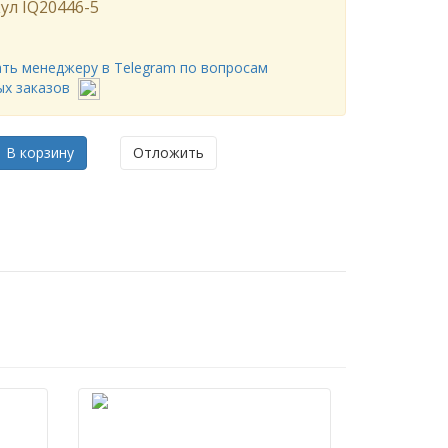
ул
IQ20446-5
ть менеджеру в Telegram по вопросам
ых заказов
В корзину
Отложить