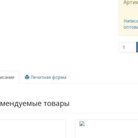
Артик
Написа
оптов
исание
Печатная форма
омендуемые товары