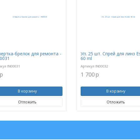
ертка-брелок для ремонта -
Уп. 25 шт. Спрей для линз Es
0031
60 ml
икул
IN00031
Артикул
IN00032
p
1 700
p
В корзину
В корзину
Отложить
Отложить