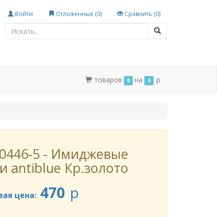
Войти
Отложенные (
0
)
Сравнить (
0
)
товаров
на
p
0
0
0446-5 - Имиджевые
и antiblue Кр.золото
470
p
вая цена: