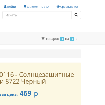
Войти
Отложенные (
0
)
Сравнить (
0
)
товаров
на
p
0
0
0116 - Солнцезащитные
и 8722 Черный
469
p
вая цена: