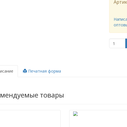
Артик
Написа
оптов
исание
Печатная форма
омендуемые товары