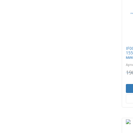
IF0
155
мик
Арт
19