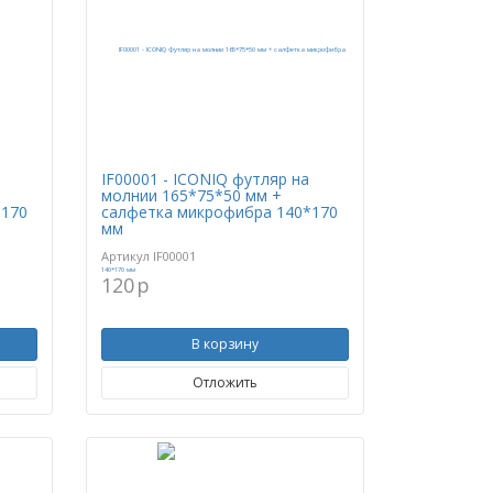
IF00001 - ICONIQ футляр на
молнии 165*75*50 мм +
*170
салфетка микрофибра 140*170
мм
Артикул
IF00001
120
p
В корзину
Отложить