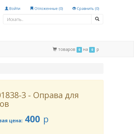
Войти
Отложенные (
0
)
Сравнить (
0
)
товаров
на
p
0
0
1838-3 - Оправа для
ов
400
p
вая цена: