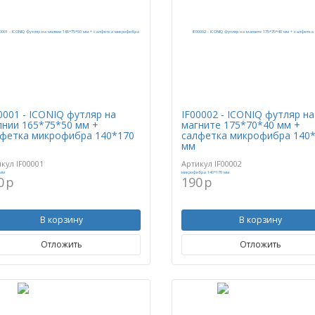
0001 - ICONIQ футляр на
IF00002 - ICONIQ футляр на
нии 165*75*50 мм +
магните 175*70*40 мм +
фетка микрофибра 140*170
салфетка микрофибра 140
мм
икул
IF00001
Артикул
IF00002
0
p
190
p
В корзину
В корзину
Отложить
Отложить