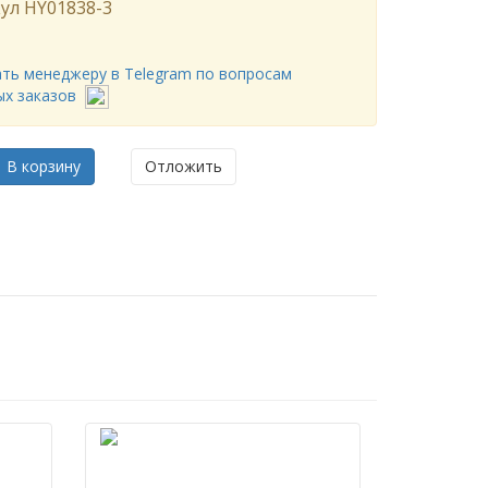
ул
HY01838-3
ть менеджеру в Telegram по вопросам
ых заказов
В корзину
Отложить