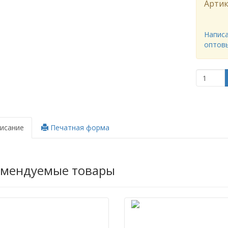
Артик
Написа
оптов
исание
Печатная форма
омендуемые товары