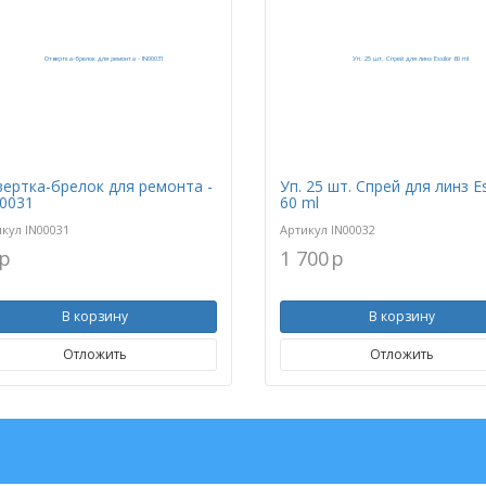
ертка-брелок для ремонта -
Уп. 25 шт. Спрей для линз Es
0031
60 ml
икул
IN00031
Артикул
IN00032
p
1 700
p
В корзину
В корзину
Отложить
Отложить