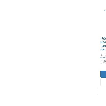
IF0
мол
сал
мм
Арт
12