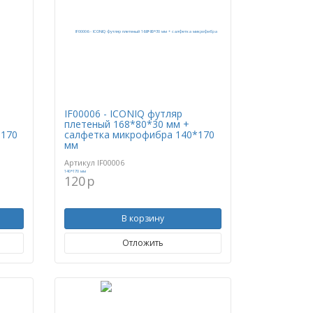
IF00006 - ICONIQ футляр
плетеный 168*80*30 мм +
*170
салфетка микрофибра 140*170
мм
Артикул
IF00006
120
p
В корзину
Отложить