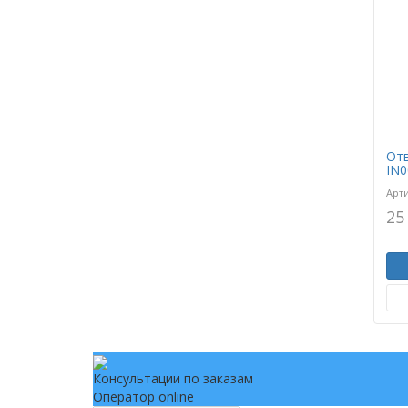
Отв
IN0
Арт
25
Консультации по заказам
Оператор online