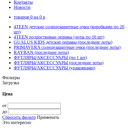
Контакты
Новости
товаров
0
на
0
p
4TEEN детские солнцезащитные очки (коробками по 20
шт)
4TEEN подростковые оправы (лоты по 10 шт)
GUALUS KIDS детские оправы (последние лоты)
PRIMAVERA солнцезащитные очки (последние лоты)
RAYBAN (последние лоты)
ФУТЛЯРЫ/АКСЕССУАРЫ (по 1 шт)
ФУТЛЯРЫ/АКСЕССУАРЫ (последние лоты)
ФУТЛЯРЫ/АКСЕССУАРЫ (упаковками)
Фильтры
Загрузка
Цена
от
до
Сбросить фильтр
Применить
Это интересно