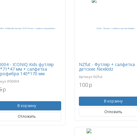
0004 - ICONIQ Kids футляр
NZfut - Футляр + салфетка
*71*47 мм + салфетка
детские Nexikidz
рофибра 140*170 мм
Артикул
NZfut
икул
IF00004
100
p
5
p
В корзину
В корзину
Отложить
Отложить