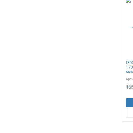
IF0
170
мик
Арт
12