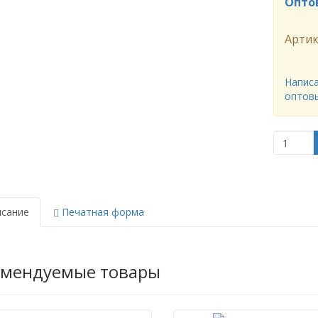
Опто
Артик
Написа
оптов
сание
Печатная форма
омендуемые товары