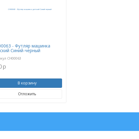
0063 - Футляр машинка
ский Синий-черный
икул
CH00063
0
p
В корзину
Отложить