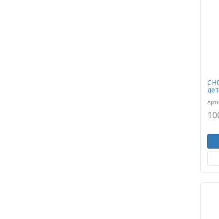
CH0
дет
Арт
10