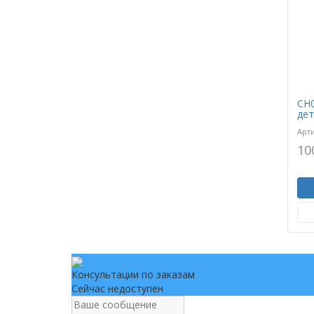
CH0
дет
Арт
10
Консультации по заказам
Сейчас недоступен