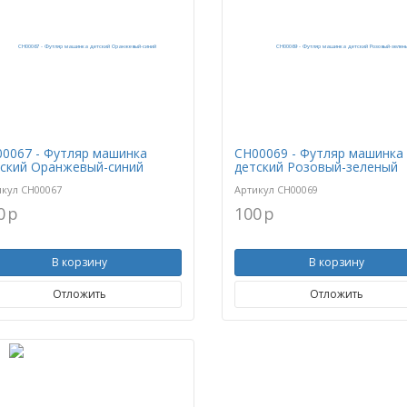
0067 - Футляр машинка
CH00069 - Футляр машинка
ский Оранжевый-синий
детский Розовый-зеленый
икул
CH00067
Артикул
CH00069
0
p
100
p
В корзину
В корзину
Отложить
Отложить