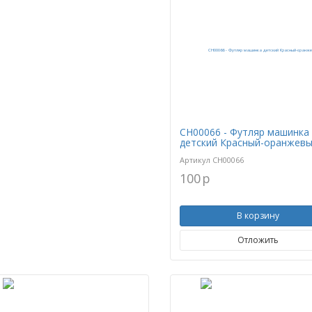
CH00066 - Футляр машинка
детский Красный-оранжев
Артикул
CH00066
100
p
В корзину
Отложить