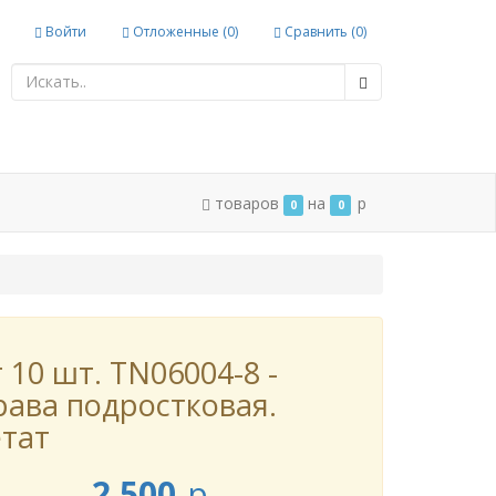
Войти
Отложенные (
0
)
Сравнить (
0
)
товаров
на
p
0
0
 10 шт. TN06004-8 -
ава подростковая.
тат
2 500
p