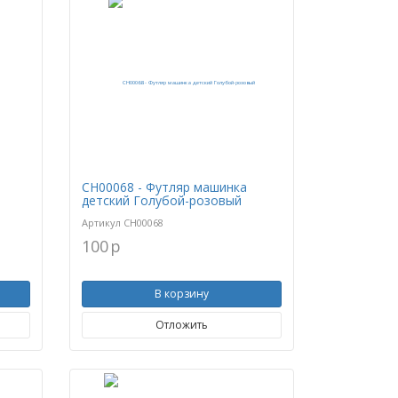
CH00068 - Футляр машинка
детский Голубой-розовый
Артикул
CH00068
100
p
В корзину
Отложить