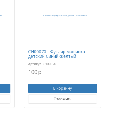
CH00070 - Футляр машинка
детский Синий-желтый
Артикул
CH00070
100
p
В корзину
Отложить