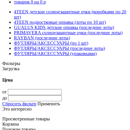
товаров
0
на
0
p
4TEEN детские солнцезащитные очки (коробками по 20
шт)
4TEEN подростковые оправы (лоты по 10 шт)
GUALUS KIDS детские оправы (последние лоты)
PRIMAVERA солнцезащитные очки (последние лоты)
RAYBAN (последние лоты)
ФУТЛЯРЫ/АКСЕССУАРЫ (по 1 шт)
ФУТЛЯРЫ/АКСЕССУАРЫ (последние лоты)
ФУТЛЯРЫ/АКСЕССУАРЫ (упаковками)
Фильтры
Загрузка
Цена
от
до
Сбросить фильтр
Применить
Это интересно
Просмотренные товары
Корзина
Похожие товары