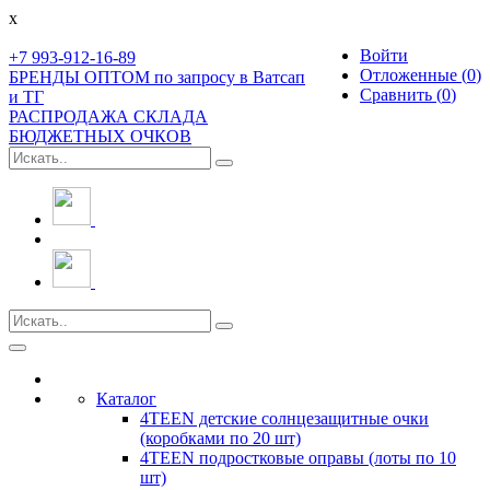
x
Войти
+7 993-912-16-89
Отложенные (
0
)
БРЕНДЫ ОПТОМ по запросу в Ватсап
Сравнить (
0
)
и ТГ
РАСПРОДАЖА СКЛАДА
БЮДЖЕТНЫХ ОЧКОВ
Toggle
navigation
Каталог
4TEEN детские солнцезащитные очки
(коробками по 20 шт)
4TEEN подростковые оправы (лоты по 10
шт)