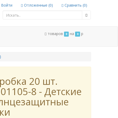
Войти
Отложенные (
0
)
Сравнить (
0
)
товаров
на
p
0
0
)
робка 20 шт.
01105-8 - Детские
лнцезащитные
ки