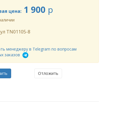
1 900
p
вая цена:
наличии
ул
TN01105-8
ть менеджеру в Telegram по вопросам
ых заказов
мить
Отложить