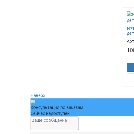
NZf
дет
Арт
10
Наверх
Консультации по заказам
Сейчас недоступен