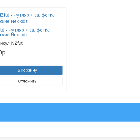
ut - Футляр + салфетка
ские Nexikidz
икул
NZfut
0
p
В корзину
Отложить