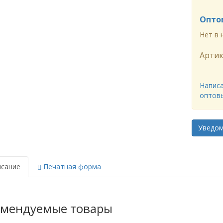
Опто
Нет в 
Артик
Написа
оптов
Уведо
сание
Печатная форма
омендуемые товары