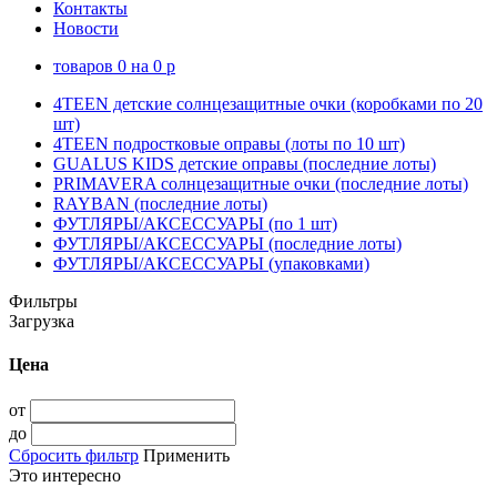
Контакты
Новости
товаров
0
на
0
p
4TEEN детские солнцезащитные очки (коробками по 20
шт)
4TEEN подростковые оправы (лоты по 10 шт)
GUALUS KIDS детские оправы (последние лоты)
PRIMAVERA солнцезащитные очки (последние лоты)
RAYBAN (последние лоты)
ФУТЛЯРЫ/АКСЕССУАРЫ (по 1 шт)
ФУТЛЯРЫ/АКСЕССУАРЫ (последние лоты)
ФУТЛЯРЫ/АКСЕССУАРЫ (упаковками)
Фильтры
Загрузка
Цена
от
до
Сбросить фильтр
Применить
Это интересно