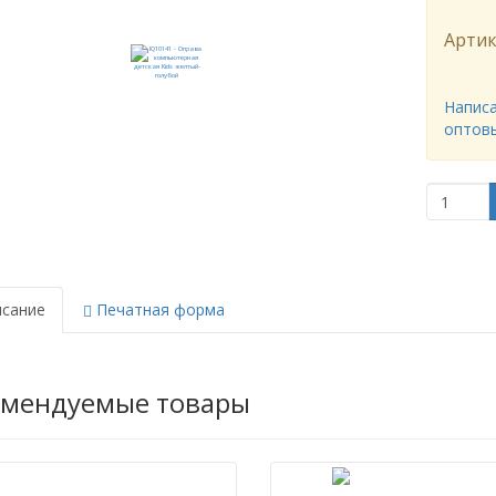
Артик
Написа
оптов
сание
Печатная форма
омендуемые товары