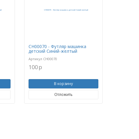
CH00070 - Футляр машинка
детский Синий-желтый
Артикул
CH00070
100
p
В корзину
Отложить