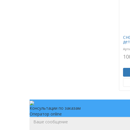
CH0
дет
Арт
10
Консультации по заказам
Оператор online