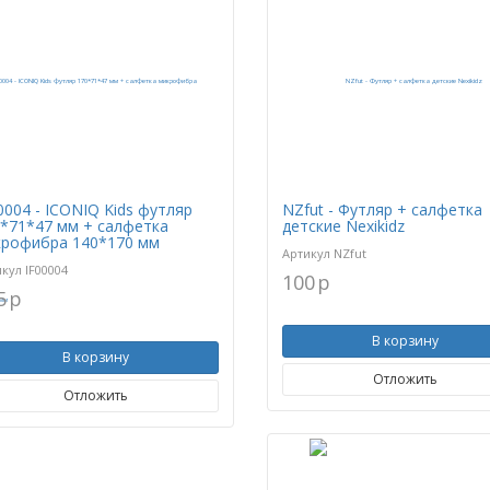
0004 - ICONIQ Kids футляр
NZfut - Футляр + салфетка
*71*47 мм + салфетка
детские Nexikidz
рофибра 140*170 мм
Артикул
NZfut
икул
IF00004
100
p
5
p
В корзину
В корзину
Отложить
Отложить