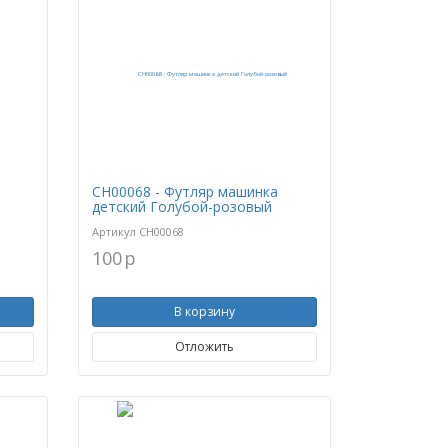
CH00068 - Футляр машинка
детский Голубой-розовый
Артикул
CH00068
100
p
В корзину
Отложить