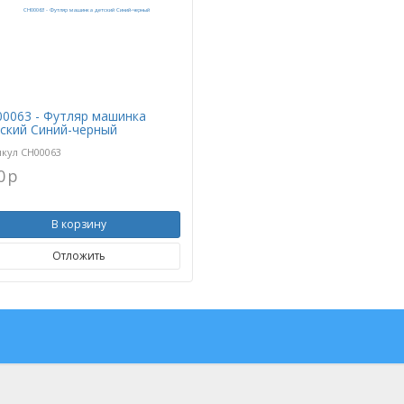
0063 - Футляр машинка
ский Синий-черный
икул
CH00063
0
p
В корзину
Отложить