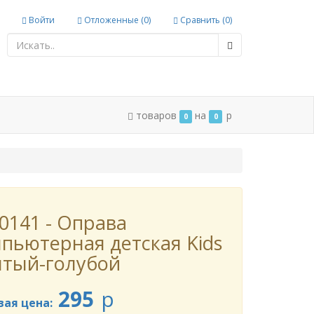
Войти
Отложенные (
0
)
Сравнить (
0
)
товаров
на
p
0
0
0141 - Оправа
пьютерная детская Kids
лтый-голубой
295
p
вая цена: