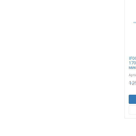
IF0
170
мик
Арт
12