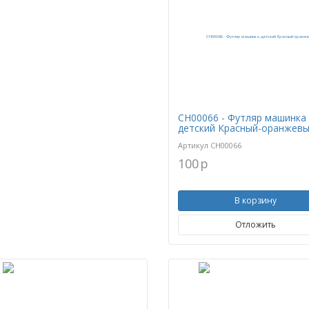
CH00066 - Футляр машинка
детский Красный-оранжев
Артикул
CH00066
100
p
В корзину
Отложить