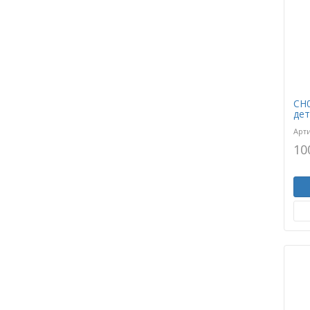
CH0
дет
Арт
10