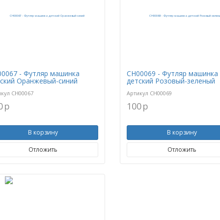
0067 - Футляр машинка
CH00069 - Футляр машинка
ский Оранжевый-синий
детский Розовый-зеленый
икул
CH00067
Артикул
CH00069
0
p
100
p
В корзину
В корзину
Отложить
Отложить