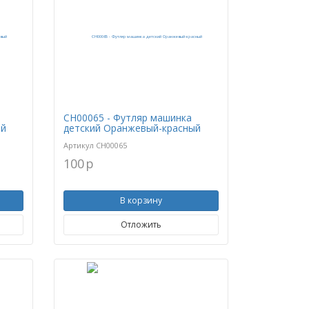
CH00065 - Футляр машинка
ый
детский Оранжевый-красный
Артикул
CH00065
100
p
В корзину
Отложить