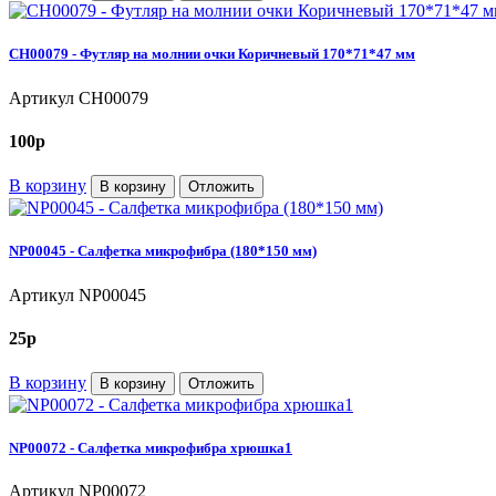
CH00079 - Футляр на молнии очки Коричневый 170*71*47 мм
Артикул
CH00079
100
p
В корзину
В корзину
Отложить
NP00045 - Салфетка микрофибра (180*150 мм)
Артикул
NP00045
25
p
В корзину
В корзину
Отложить
NP00072 - Салфетка микрофибра хрюшка1
Артикул
NP00072