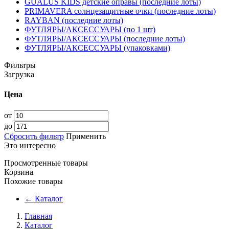
GUALUS KIDS детские оправы (последние лоты)
PRIMAVERA солнцезащитные очки (последние лоты)
RAYBAN (последние лоты)
ФУТЛЯРЫ/АКСЕССУАРЫ (по 1 шт)
ФУТЛЯРЫ/АКСЕССУАРЫ (последние лоты)
ФУТЛЯРЫ/АКСЕССУАРЫ (упаковками)
Фильтры
Загрузка
Цена
от
до
Сбросить фильтр
Применить
Это интересно
Просмотренные товары
Корзина
Похожие товары
←
Каталог
Главная
Каталог