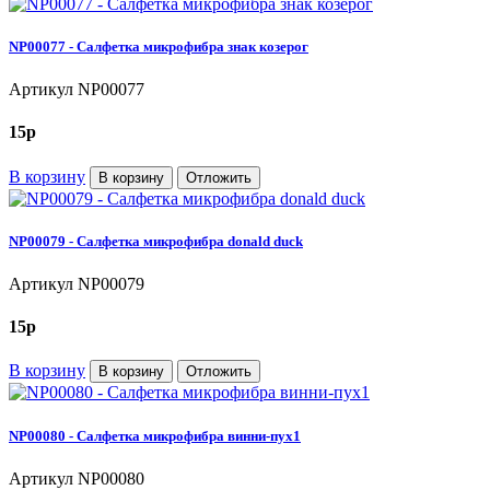
NP00077 - Салфетка микрофибра знак козерог
Артикул
NP00077
15
p
В корзину
В корзину
Отложить
NP00079 - Салфетка микрофибра donald duck
Артикул
NP00079
15
p
В корзину
В корзину
Отложить
NP00080 - Салфетка микрофибра винни-пух1
Артикул
NP00080