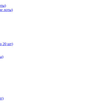
оты)
е лоты)
о 20 шт)
ы)
т)