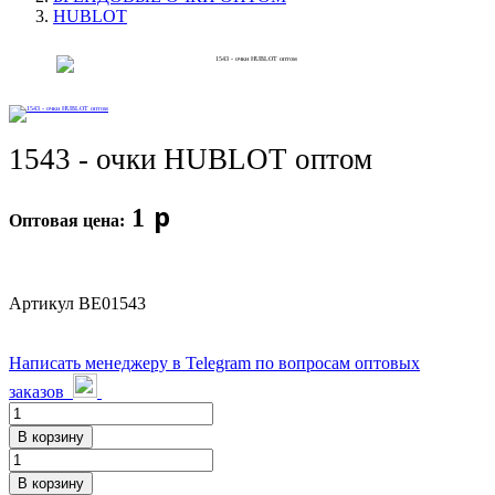
PRIMAVERA солнцезащитные очки (последние
HUBLOT
лоты)
RAYBAN (последние лоты)
ФУТЛЯРЫ/АКСЕССУАРЫ (по 1 шт)
1543 - очки HUBLOT оптом
ФУТЛЯРЫ/АКСЕССУАРЫ (последние лоты)
p
1
ФУТЛЯРЫ/АКСЕССУАРЫ (упаковками)
Оптовая цена:
Контакты
Новости
Артикул
BE01543
Написать менеджеру в Telegram по вопросам оптовых
заказов
В корзину
В корзину