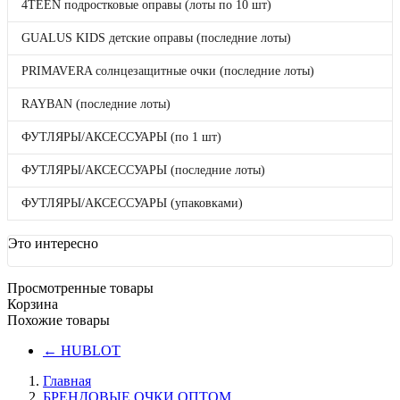
4TEEN подростковые оправы (лоты по 10 шт)
(коробками по 20 шт)
4TEEN подростковые оправы (лоты по 10
GUALUS KIDS детские оправы (последние лоты)
шт)
GUALUS KIDS детские оправы (последние
PRIMAVERA солнцезащитные очки (последние лоты)
лоты)
PRIMAVERA солнцезащитные очки
RAYBAN (последние лоты)
(последние лоты)
RAYBAN (последние лоты)
ФУТЛЯРЫ/АКСЕССУАРЫ (по 1 шт)
ФУТЛЯРЫ/АКСЕССУАРЫ (по 1 шт)
ФУТЛЯРЫ/АКСЕССУАРЫ (последние
ФУТЛЯРЫ/АКСЕССУАРЫ (последние лоты)
лоты)
ФУТЛЯРЫ/АКСЕССУАРЫ (упаковками)
ФУТЛЯРЫ/АКСЕССУАРЫ (упаковками)
Бренды
Отложенные товары
Прайс-лист
Это интересно
4TEEN детские солнцезащитные очки (коробками
по 20 шт)
Просмотренные товары
Корзина
Похожие товары
4TEEN подростковые оправы (лоты по 10 шт)
←
HUBLOT
GUALUS KIDS детские оправы (последние лоты)
Главная
БРЕНДОВЫЕ ОЧКИ ОПТОМ