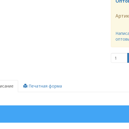
Опто
Артик
Написа
оптов
исание
Печатная форма