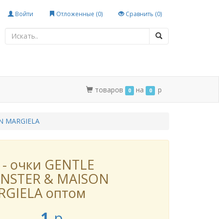
Войти
Отложенные (
0
)
Сравнить (
0
)
товаров
на
p
0
0
N MARGIELA
 - очки GENTLE
NSTER & MAISON
RGIELA оптом
1
p