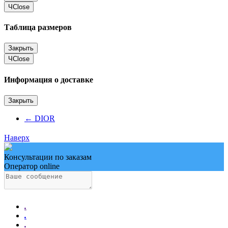
Ч
Close
Таблица размеров
Закрыть
Ч
Close
Информация о доставке
Закрыть
←
DIOR
Наверх
Консультации по заказам
Оператор online
.
.
.