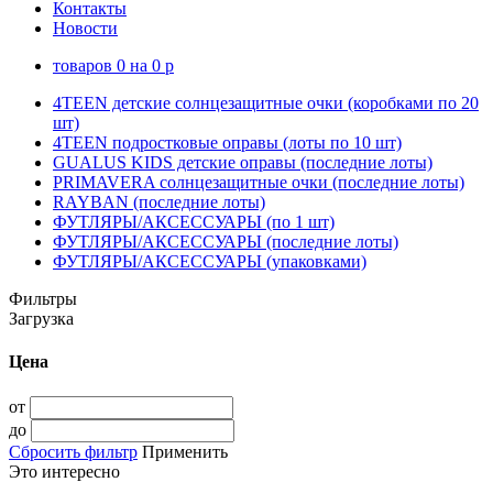
Контакты
Новости
товаров
0
на
0
p
4TEEN детские солнцезащитные очки (коробками по 20
шт)
4TEEN подростковые оправы (лоты по 10 шт)
GUALUS KIDS детские оправы (последние лоты)
PRIMAVERA солнцезащитные очки (последние лоты)
RAYBAN (последние лоты)
ФУТЛЯРЫ/АКСЕССУАРЫ (по 1 шт)
ФУТЛЯРЫ/АКСЕССУАРЫ (последние лоты)
ФУТЛЯРЫ/АКСЕССУАРЫ (упаковками)
Фильтры
Загрузка
Цена
от
до
Сбросить фильтр
Применить
Это интересно