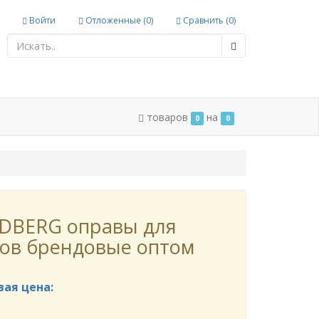
Войти
Отложенные (
0
)
Сравнить (
0
)
товаров
на
0
0
DBERG оправы для
ов брендовые оптом
вая цена: