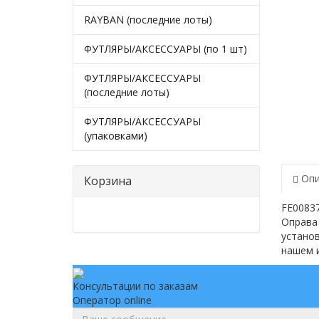
RAYBAN (последние лоты)
ФУТЛЯРЫ/АКСЕССУАРЫ (по 1 шт)
ФУТЛЯРЫ/АКСЕССУАРЫ
(последние лоты)
ФУТЛЯРЫ/АКСЕССУАРЫ
(упаковками)
Опи
Корзина
FE00837
Оправа 
установ
нашем 
Консультации по заказам
Оператор online