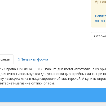
Артик
Написа
оптов
Отлож
сание
Печатная форма
 - Оправа LINDBERG 5507 Titanium gun metal изготовлена из о
для очков используется для установки диоптрийных линз. При н
ку немецких линз в лицензированной мастерской. А купить опр
интернет-магазине оптики оптом.