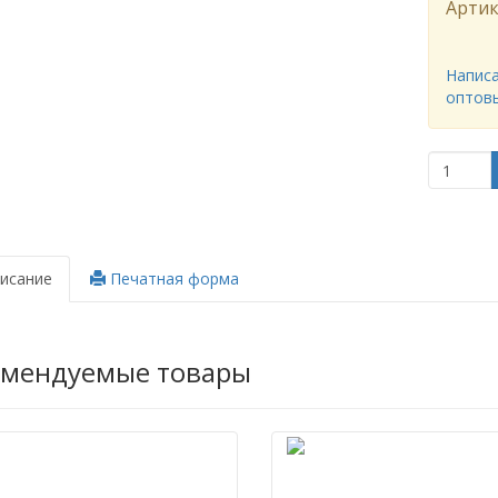
Артик
Написа
оптов
исание
Печатная форма
омендуемые товары