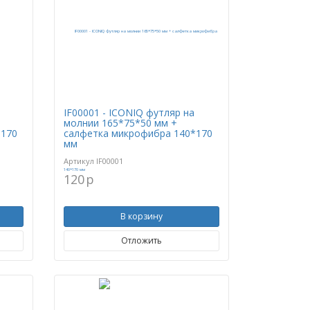
IF00001 - ICONIQ футляр на
молнии 165*75*50 мм +
*170
салфетка микрофибра 140*170
мм
Артикул
IF00001
120
p
В корзину
Отложить