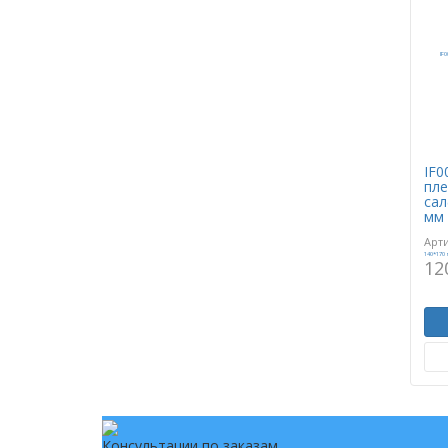
IF0
пле
сал
мм
Арт
12
Консультации по заказам