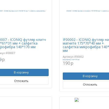
0007 - ICONIQ футляр клатч
IF00002 - ICONIQ футляр на
*61*31 мм + салфетка
магните 175*70*40 мм +
рофибра 140*170 мм
салфетка микрофибра 140
мм
икул
IF00007
Артикул
IF00002
0
p
190
p
В корзину
В корзину
Отложить
Отложить