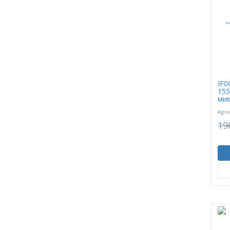
IF0
155
мик
Арт
19