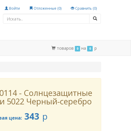
Войти
Отложенные (
0
)
Сравнить (
0
)
товаров
на
p
0
0
0114 - Солнцезащитные
и 5022 Черный-серебро
343
p
вая цена: