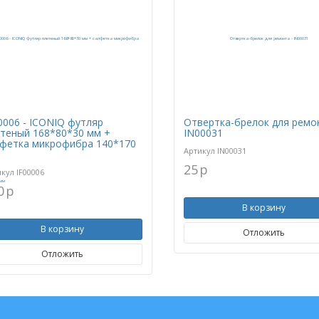
0006 - ICONIQ футляр
Отвертка-брелок для ремон
теный 168*80*30 мм +
IN00031
фетка микрофибра 140*170
Артикул
IN00031
25
p
икул
IF00006
0
p
В корзину
В корзину
Отложить
Отложить