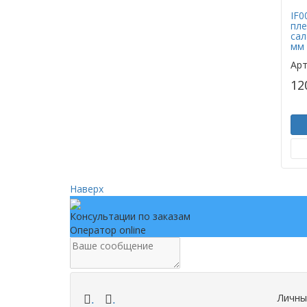
IF0
пле
сал
мм
Арт
12
Наверх
Консультации по заказам
Оператор online
Личны
.
.