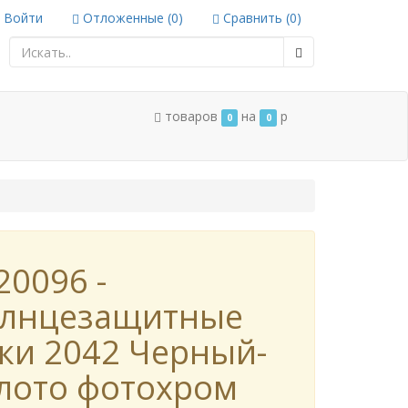
Войти
Отложенные (
0
)
Сравнить (
0
)
товаров
на
p
0
0
20096 -
лнцезащитные
ки 2042 Черный-
лото фотохром