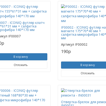
0007 - ICONIQ футляр клатч
*61*31 мм + салфетка
IF00002 - ICONIQ футляр на
рофибра 140*170 мм
магните 175*70*40 мм +
салфетка микрофибра 140
икул
IF00007
мм
0
p
Артикул
IF00002
190
p
В корзину
Отложить
В корзину
Отложить
Отвертка-брелок для ремон
IN00031