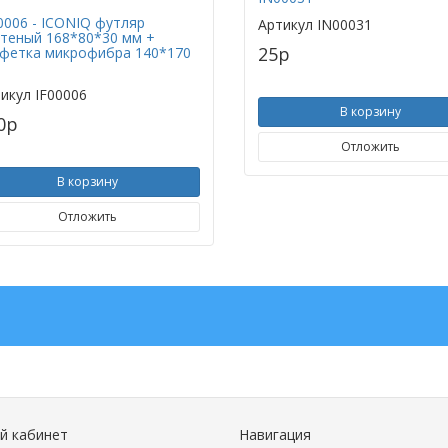
0006 - ICONIQ футляр
Артикул
IN00031
теный 168*80*30 мм +
25
p
фетка микрофибра 140*170
икул
IF00006
В корзину
0
p
Отложить
В корзину
Отложить
й кабинет
Навигация