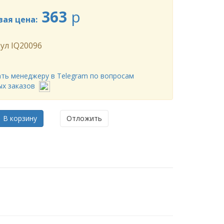
363
p
вая цена:
ул
IQ20096
ть менеджеру в Telegram по вопросам
ых заказов
В корзину
Отложить