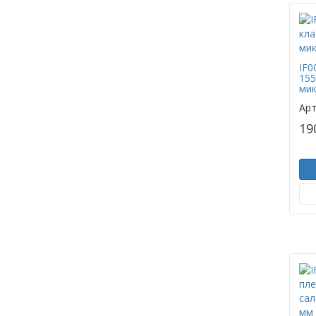
IF0
155
мик
Арт
19