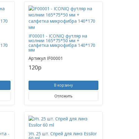
IF00001 - ICONIQ футляр на
молнии 165*75*50 мм +
*170
салфетка микрофибра 140*170
мм
Артикул
IF00001
120
p
В корзину
Отложить
та -
Уп. 25 шт. Спрей для линз Essilor
60 ml