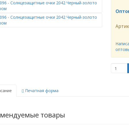
Опто
Артик
Написа
оптов
сание
Печатная форма
омендуемые товары